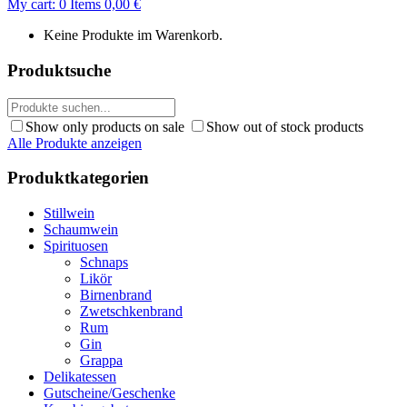
My cart:
0
Items
0,00
€
Keine Produkte im Warenkorb.
Produktsuche
Show only products on sale
Show out of stock products
Alle Produkte anzeigen
Produktkategorien
Stillwein
Schaumwein
Spirituosen
Schnaps
Likör
Birnenbrand
Zwetschkenbrand
Rum
Gin
Grappa
Delikatessen
Gutscheine/Geschenke