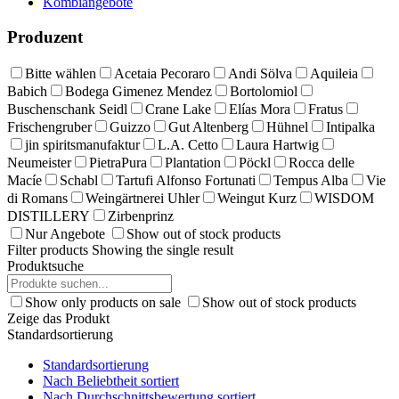
Kombiangebote
Produzent
Bitte wählen
Acetaia Pecoraro
Andi Sölva
Aquileia
Babich
Bodega Gimenez Mendez
Bortolomiol
Buschenschank Seidl
Crane Lake
Elías Mora
Fratus
Frischengruber
Guizzo
Gut Altenberg
Hühnel
Intipalka
jin spiritsmanufaktur
L.A. Cetto
Laura Hartwig
Neumeister
PietraPura
Plantation
Pöckl
Rocca delle
Macíe
Schabl
Tartufi Alfonso Fortunati
Tempus Alba
Vie
di Romans
Weingärtnerei Uhler
Weingut Kurz
WISDOM
DISTILLERY
Zirbenprinz
Nur Angebote
Show out of stock products
Filter products
Showing the single result
Produktsuche
Show only products on sale
Show out of stock products
Zeige das Produkt
Standardsortierung
Standardsortierung
Nach Beliebtheit sortiert
Nach Durchschnittsbewertung sortiert