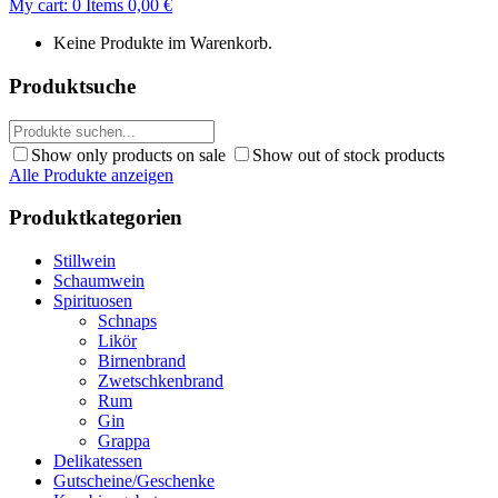
My cart:
0
Items
0,00
€
Keine Produkte im Warenkorb.
Produktsuche
Show only products on sale
Show out of stock products
Alle Produkte anzeigen
Produktkategorien
Stillwein
Schaumwein
Spirituosen
Schnaps
Likör
Birnenbrand
Zwetschkenbrand
Rum
Gin
Grappa
Delikatessen
Gutscheine/Geschenke