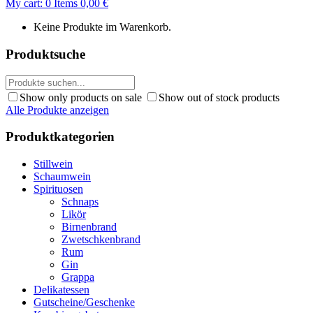
My cart:
0
Items
0,00
€
Keine Produkte im Warenkorb.
Produktsuche
Show only products on sale
Show out of stock products
Alle Produkte anzeigen
Produktkategorien
Stillwein
Schaumwein
Spirituosen
Schnaps
Likör
Birnenbrand
Zwetschkenbrand
Rum
Gin
Grappa
Delikatessen
Gutscheine/Geschenke