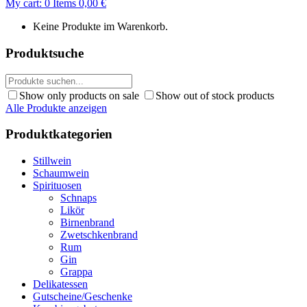
My cart:
0
Items
0,00
€
Keine Produkte im Warenkorb.
Produktsuche
Show only products on sale
Show out of stock products
Alle Produkte anzeigen
Produktkategorien
Stillwein
Schaumwein
Spirituosen
Schnaps
Likör
Birnenbrand
Zwetschkenbrand
Rum
Gin
Grappa
Delikatessen
Gutscheine/Geschenke