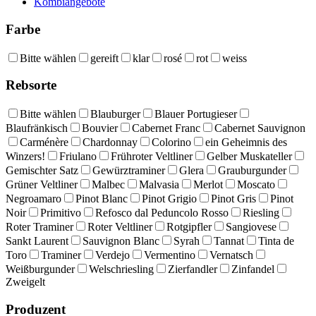
Kombiangebote
Farbe
Bitte wählen
gereift
klar
rosé
rot
weiss
Rebsorte
Bitte wählen
Blauburger
Blauer Portugieser
Blaufränkisch
Bouvier
Cabernet Franc
Cabernet Sauvignon
Carménère
Chardonnay
Colorino
ein Geheimnis des
Winzers!
Friulano
Frühroter Veltliner
Gelber Muskateller
Gemischter Satz
Gewürztraminer
Glera
Grauburgunder
Grüner Veltliner
Malbec
Malvasia
Merlot
Moscato
Negroamaro
Pinot Blanc
Pinot Grigio
Pinot Gris
Pinot
Noir
Primitivo
Refosco dal Peduncolo Rosso
Riesling
Roter Traminer
Roter Veltliner
Rotgipfler
Sangiovese
Sankt Laurent
Sauvignon Blanc
Syrah
Tannat
Tinta de
Toro
Traminer
Verdejo
Vermentino
Vernatsch
Weißburgunder
Welschriesling
Zierfandler
Zinfandel
Zweigelt
Produzent