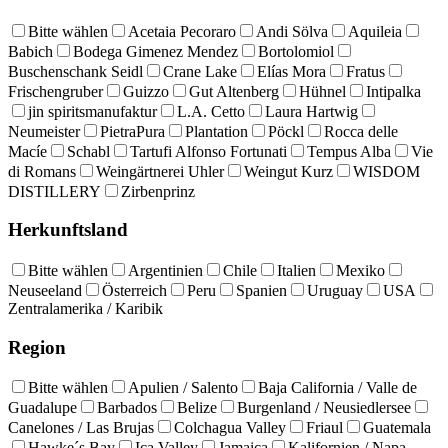
Bitte wählen
Acetaia Pecoraro
Andi Sölva
Aquileia
Babich
Bodega Gimenez Mendez
Bortolomiol
Buschenschank Seidl
Crane Lake
Elías Mora
Fratus
Frischengruber
Guizzo
Gut Altenberg
Hühnel
Intipalka
jin spiritsmanufaktur
L.A. Cetto
Laura Hartwig
Neumeister
PietraPura
Plantation
Pöckl
Rocca delle
Macíe
Schabl
Tartufi Alfonso Fortunati
Tempus Alba
Vie
di Romans
Weingärtnerei Uhler
Weingut Kurz
WISDOM
DISTILLERY
Zirbenprinz
Herkunftsland
Bitte wählen
Argentinien
Chile
Italien
Mexiko
Neuseeland
Österreich
Peru
Spanien
Uruguay
USA
Zentralamerika / Karibik
Region
Bitte wählen
Apulien / Salento
Baja California / Valle de
Guadalupe
Barbados
Belize
Burgenland / Neusiedlersee
Canelones / Las Brujas
Colchagua Valley
Friaul
Guatemala
Hawke´s Bay
Ica Valley
Jamaica
Kalifornien / Napa,