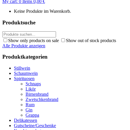
My cart:
0
Items
0,00
€
Keine Produkte im Warenkorb.
Produktsuche
Show only products on sale
Show out of stock products
Alle Produkte anzeigen
Produktkategorien
Stillwein
Schaumwein
Spirituosen
Schnaps
Likör
Birnenbrand
Zwetschkenbrand
Rum
Gin
Grappa
Delikatessen
Gutscheine/Geschenke