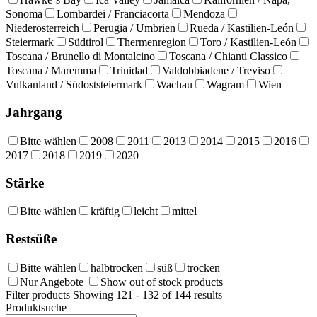
Sonoma
Lombardei / Franciacorta
Mendoza
Niederösterreich
Perugia / Umbrien
Rueda / Kastilien-León
Steiermark
Südtirol
Thermenregion
Toro / Kastilien-León
Toscana / Brunello di Montalcino
Toscana / Chianti Classico
Toscana / Maremma
Trinidad
Valdobbiadene / Treviso
Vulkanland / Südoststeiermark
Wachau
Wagram
Wien
Jahrgang
Bitte wählen
2008
2011
2013
2014
2015
2016
2017
2018
2019
2020
Stärke
Bitte wählen
kräftig
leicht
mittel
Restsüße
Bitte wählen
halbtrocken
süß
trocken
Nur Angebote
Show out of stock products
Filter products
Showing 121 - 132 of 144 results
Produktsuche