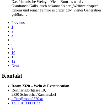
Das friulanische Weingut Vie di Romans wird von
Gianfranco Gallo, auch bekannt als der „Weißweinpapst“
Italiens und seiner Familie in dritter bzw. vierter Generation
geführt.…
Previous
1
2
3
…
8
9
10
11
12
Next
Kontakt
Room 2320 – Wein & Eventlocation
Reinhartsdorfgasse 19,
2320 Schwechat/Rannersdorf
office@room2320.at
+43 676 330 11 33