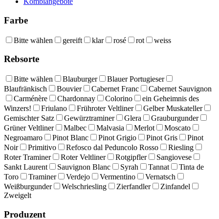
Kombiangebote
Farbe
Bitte wählen
gereift
klar
rosé
rot
weiss
Rebsorte
Bitte wählen
Blauburger
Blauer Portugieser
Blaufränkisch
Bouvier
Cabernet Franc
Cabernet Sauvignon
Carménère
Chardonnay
Colorino
ein Geheimnis des
Winzers!
Friulano
Frühroter Veltliner
Gelber Muskateller
Gemischter Satz
Gewürztraminer
Glera
Grauburgunder
Grüner Veltliner
Malbec
Malvasia
Merlot
Moscato
Negroamaro
Pinot Blanc
Pinot Grigio
Pinot Gris
Pinot
Noir
Primitivo
Refosco dal Peduncolo Rosso
Riesling
Roter Traminer
Roter Veltliner
Rotgipfler
Sangiovese
Sankt Laurent
Sauvignon Blanc
Syrah
Tannat
Tinta de
Toro
Traminer
Verdejo
Vermentino
Vernatsch
Weißburgunder
Welschriesling
Zierfandler
Zinfandel
Zweigelt
Produzent