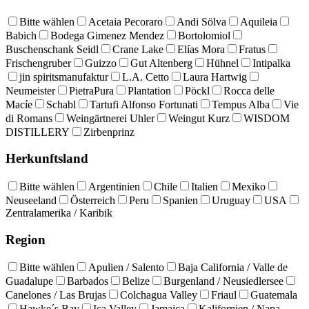
Bitte wählen
Acetaia Pecoraro
Andi Sölva
Aquileia
Babich
Bodega Gimenez Mendez
Bortolomiol
Buschenschank Seidl
Crane Lake
Elías Mora
Fratus
Frischengruber
Guizzo
Gut Altenberg
Hühnel
Intipalka
jin spiritsmanufaktur
L.A. Cetto
Laura Hartwig
Neumeister
PietraPura
Plantation
Pöckl
Rocca delle
Macíe
Schabl
Tartufi Alfonso Fortunati
Tempus Alba
Vie
di Romans
Weingärtnerei Uhler
Weingut Kurz
WISDOM
DISTILLERY
Zirbenprinz
Herkunftsland
Bitte wählen
Argentinien
Chile
Italien
Mexiko
Neuseeland
Österreich
Peru
Spanien
Uruguay
USA
Zentralamerika / Karibik
Region
Bitte wählen
Apulien / Salento
Baja California / Valle de
Guadalupe
Barbados
Belize
Burgenland / Neusiedlersee
Canelones / Las Brujas
Colchagua Valley
Friaul
Guatemala
Hawke´s Bay
Ica Valley
Jamaica
Kalifornien / Napa,