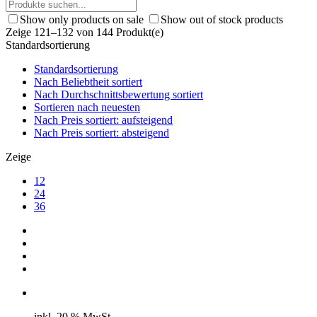
Show only products on sale
Show out of stock products
Zeige 121–132 von 144 Produkt(e)
Standardsortierung
Standardsortierung
Nach Beliebtheit sortiert
Nach Durchschnittsbewertung sortiert
Sortieren nach neuesten
Nach Preis sortiert: aufsteigend
Nach Preis sortiert: absteigend
Zeige
12
24
36
inkl. 20 % MwSt.