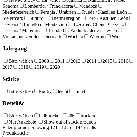
Sonoma
Lombardei / Franciacorta
Mendoza
Niederösterreich
Perugia / Umbrien
Rueda / Kastilien-León
Steiermark
Südtirol
Thermenregion
Toro / Kastilien-León
Toscana / Brunello di Montalcino
Toscana / Chianti Classico
Toscana / Maremma
Trinidad
Valdobbiadene / Treviso
Vulkanland / Südoststeiermark
Wachau
Wagram
Wien
Jahrgang
Bitte wählen
2008
2011
2013
2014
2015
2016
2017
2018
2019
2020
Stärke
Bitte wählen
kräftig
leicht
mittel
Restsüße
Bitte wählen
halbtrocken
süß
trocken
Nur Angebote
Show out of stock products
Filter products
Showing 121 - 132 of 144 results
Produktsuche