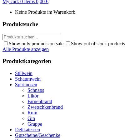
My cart:
0
Items
0,00
€
Keine Produkte im Warenkorb.
Produktsuche
Show only products on sale
Show out of stock products
Alle Produkte anzeigen
Produktkategorien
Stillwein
Schaumwein
Spirituosen
Schnaps
Likör
Birnenbrand
Zwetschkenbrand
Rum
Gin
Grappa
Delikatessen
Gutscheine/Geschenke