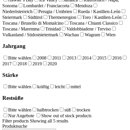
Sonoma
Lombardei / Franciacorta
Mendoza
Niederösterreich
Perugia / Umbrien
Rueda / Kastilien-León
Steiermark
Südtirol
Thermenregion
Toro / Kastilien-León
Toscana / Brunello di Montalcino
Toscana / Chianti Classico
Toscana / Maremma
Trinidad
Valdobbiadene / Treviso
Vulkanland / Südoststeiermark
Wachau
Wagram
Wien
Jahrgang
Bitte wählen
2008
2011
2013
2014
2015
2016
2017
2018
2019
2020
Stärke
Bitte wählen
kräftig
leicht
mittel
Restsüße
Bitte wählen
halbtrocken
süß
trocken
Nur Angebote
Show out of stock products
Filter products
Showing all 5 results
Produktsuche