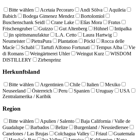
Bitte wählen
Acetaia Pecoraro
Andi Sölva
Aquileia
Babich
Bodega Gimenez Mendez
Bortolomiol
Buschenschank Seidl
Crane Lake
Elías Mora
Fratus
Frischengruber
Guizzo
Gut Altenberg
Hühnel
Intipalka
jin spiritsmanufaktur
L.A. Cetto
Laura Hartwig
Neumeister
PietraPura
Plantation
Pöckl
Rocca delle
Macíe
Schabl
Tartufi Alfonso Fortunati
Tempus Alba
Vie
di Romans
Weingärtnerei Uhler
Weingut Kurz
WISDOM
DISTILLERY
Zirbenprinz
Herkunftsland
Bitte wählen
Argentinien
Chile
Italien
Mexiko
Neuseeland
Österreich
Peru
Spanien
Uruguay
USA
Zentralamerika / Karibik
Region
Bitte wählen
Apulien / Salento
Baja California / Valle de
Guadalupe
Barbados
Belize
Burgenland / Neusiedlersee
Canelones / Las Brujas
Colchagua Valley
Friaul
Guatemala
Hawke´s Bay
Ica Valley
Jamaica
Kalifornien / Napa,