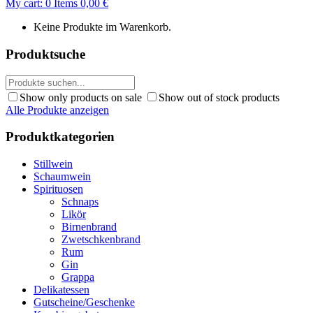
My cart:
0
Items
0,00
€
Keine Produkte im Warenkorb.
Produktsuche
Show only products on sale
Show out of stock products
Alle Produkte anzeigen
Produktkategorien
Stillwein
Schaumwein
Spirituosen
Schnaps
Likör
Birnenbrand
Zwetschkenbrand
Rum
Gin
Grappa
Delikatessen
Gutscheine/Geschenke