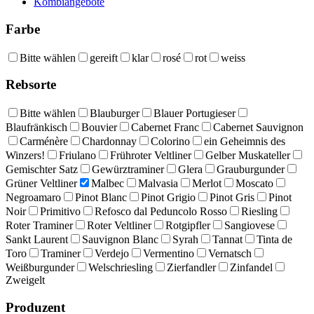
Kombiangebote
Farbe
Bitte wählen
gereift
klar
rosé
rot
weiss
Rebsorte
Bitte wählen
Blauburger
Blauer Portugieser
Blaufränkisch
Bouvier
Cabernet Franc
Cabernet Sauvignon
Carménère
Chardonnay
Colorino
ein Geheimnis des
Winzers!
Friulano
Frühroter Veltliner
Gelber Muskateller
Gemischter Satz
Gewürztraminer
Glera
Grauburgunder
Grüner Veltliner
Malbec
Malvasia
Merlot
Moscato
Negroamaro
Pinot Blanc
Pinot Grigio
Pinot Gris
Pinot
Noir
Primitivo
Refosco dal Peduncolo Rosso
Riesling
Roter Traminer
Roter Veltliner
Rotgipfler
Sangiovese
Sankt Laurent
Sauvignon Blanc
Syrah
Tannat
Tinta de
Toro
Traminer
Verdejo
Vermentino
Vernatsch
Weißburgunder
Welschriesling
Zierfandler
Zinfandel
Zweigelt
Produzent