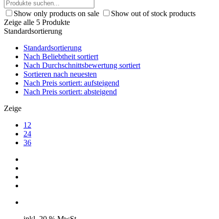
Show only products on sale
Show out of stock products
Zeige alle 5 Produkte
Standardsortierung
Standardsortierung
Nach Beliebtheit sortiert
Nach Durchschnittsbewertung sortiert
Sortieren nach neuesten
Nach Preis sortiert: aufsteigend
Nach Preis sortiert: absteigend
Zeige
12
24
36
inkl. 20 % MwSt.