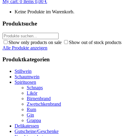
My cart:
0
Items
0,00
€
Keine Produkte im Warenkorb.
Produktsuche
Show only products on sale
Show out of stock products
Alle Produkte anzeigen
Produktkategorien
Stillwein
Schaumwein
Spirituosen
Schnaps
Likör
Birnenbrand
Zwetschkenbrand
Rum
Gin
Grappa
Delikatessen
Gutscheine/Geschenke