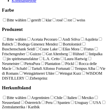
Kombiangebote
Farbe
Bitte wählen
gereift
klar
rosé
rot
weiss
Produzent
Bitte wählen
Acetaia Pecoraro
Andi Sölva
Aquileia
Babich
Bodega Gimenez Mendez
Bortolomiol
Buschenschank Seidl
Crane Lake
Elías Mora
Fratus
Frischengruber
Guizzo
Gut Altenberg
Hühnel
Intipalka
jin spiritsmanufaktur
L.A. Cetto
Laura Hartwig
Neumeister
PietraPura
Plantation
Pöckl
Rocca delle
Macíe
Schabl
Tartufi Alfonso Fortunati
Tempus Alba
Vie
di Romans
Weingärtnerei Uhler
Weingut Kurz
WISDOM
DISTILLERY
Zirbenprinz
Herkunftsland
Bitte wählen
Argentinien
Chile
Italien
Mexiko
Neuseeland
Österreich
Peru
Spanien
Uruguay
USA
Zentralamerika / Karibik