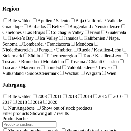
Region
Bitte wählen
Apulien / Salento
Baja California / Valle de
Guadalupe
Barbados
Belize
Burgenland / Neusiedlersee
Canelones / Las Brujas
Colchagua Valley
Friaul
Guatemala
Hawke´s Bay
Ica Valley
Jamaica
Kalifornien / Napa,
Sonoma
Lombardei / Franciacorta
Mendoza
Niederösterreich
Perugia / Umbrien
Rueda / Kastilien-León
Steiermark
Südtirol
Thermenregion
Toro / Kastilien-León
Toscana / Brunello di Montalcino
Toscana / Chianti Classico
Toscana / Maremma
Trinidad
Valdobbiadene / Treviso
Vulkanland / Südoststeiermark
Wachau
Wagram
Wien
Jahrgang
Bitte wählen
2008
2011
2013
2014
2015
2016
2017
2018
2019
2020
Nur Angebote
Show out of stock products
Filter products
Showing all 7 results
Produktsuche
Show only products on sale
Show out of stock products