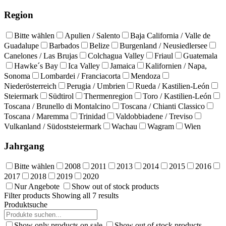
Region
Bitte wählen
Apulien / Salento
Baja California / Valle de
Guadalupe
Barbados
Belize
Burgenland / Neusiedlersee
Canelones / Las Brujas
Colchagua Valley
Friaul
Guatemala
Hawke´s Bay
Ica Valley
Jamaica
Kalifornien / Napa,
Sonoma
Lombardei / Franciacorta
Mendoza
Niederösterreich
Perugia / Umbrien
Rueda / Kastilien-León
Steiermark
Südtirol
Thermenregion
Toro / Kastilien-León
Toscana / Brunello di Montalcino
Toscana / Chianti Classico
Toscana / Maremma
Trinidad
Valdobbiadene / Treviso
Vulkanland / Südoststeiermark
Wachau
Wagram
Wien
Jahrgang
Bitte wählen
2008
2011
2013
2014
2015
2016
2017
2018
2019
2020
Nur Angebote
Show out of stock products
Filter products
Showing all 7 results
Produktsuche
Show only products on sale
Show out of stock products