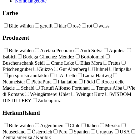
Kombiangebote
Farbe
Bitte wählen
gereift
klar
rosé
rot
weiss
Produzent
Bitte wählen
Acetaia Pecoraro
Andi Sölva
Aquileia
Babich
Bodega Gimenez Mendez
Bortolomiol
Buschenschank Seidl
Crane Lake
Elías Mora
Fratus
Frischengruber
Guizzo
Gut Altenberg
Hühnel
Intipalka
jin spiritsmanufaktur
L.A. Cetto
Laura Hartwig
Neumeister
PietraPura
Plantation
Pöckl
Rocca delle
Macíe
Schabl
Tartufi Alfonso Fortunati
Tempus Alba
Vie
di Romans
Weingärtnerei Uhler
Weingut Kurz
WISDOM
DISTILLERY
Zirbenprinz
Herkunftsland
Bitte wählen
Argentinien
Chile
Italien
Mexiko
Neuseeland
Österreich
Peru
Spanien
Uruguay
USA
Zentralamerika / Karibik