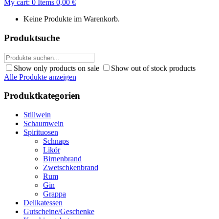
My cart:
0
Items
0,00
€
Keine Produkte im Warenkorb.
Produktsuche
Show only products on sale
Show out of stock products
Alle Produkte anzeigen
Produktkategorien
Stillwein
Schaumwein
Spirituosen
Schnaps
Likör
Birnenbrand
Zwetschkenbrand
Rum
Gin
Grappa
Delikatessen
Gutscheine/Geschenke