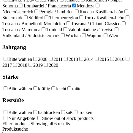
Sonoma
Lombardei / Franciacorta
Mendoza
Niederösterreich
Perugia / Umbrien
Rueda / Kastilien-León
Steiermark
Südtirol
Thermenregion
Toro / Kastilien-León
Toscana / Brunello di Montalcino
Toscana / Chianti Classico
Toscana / Maremma
Trinidad
Valdobbiadene / Treviso
Vulkanland / Südoststeiermark
Wachau
Wagram
Wien
Jahrgang
Bitte wählen
2008
2011
2013
2014
2015
2016
2017
2018
2019
2020
Stärke
Bitte wählen
kräftig
leicht
mittel
Restsüße
Bitte wählen
halbtrocken
süß
trocken
Nur Angebote
Show out of stock products
Filter products
Showing all 6 results
Produktsuche