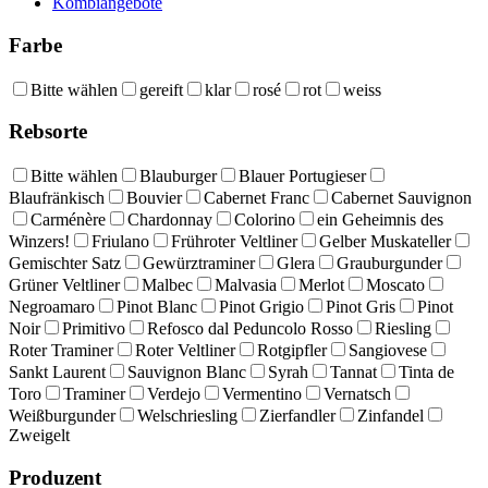
Kombiangebote
Farbe
Bitte wählen
gereift
klar
rosé
rot
weiss
Rebsorte
Bitte wählen
Blauburger
Blauer Portugieser
Blaufränkisch
Bouvier
Cabernet Franc
Cabernet Sauvignon
Carménère
Chardonnay
Colorino
ein Geheimnis des
Winzers!
Friulano
Frühroter Veltliner
Gelber Muskateller
Gemischter Satz
Gewürztraminer
Glera
Grauburgunder
Grüner Veltliner
Malbec
Malvasia
Merlot
Moscato
Negroamaro
Pinot Blanc
Pinot Grigio
Pinot Gris
Pinot
Noir
Primitivo
Refosco dal Peduncolo Rosso
Riesling
Roter Traminer
Roter Veltliner
Rotgipfler
Sangiovese
Sankt Laurent
Sauvignon Blanc
Syrah
Tannat
Tinta de
Toro
Traminer
Verdejo
Vermentino
Vernatsch
Weißburgunder
Welschriesling
Zierfandler
Zinfandel
Zweigelt
Produzent