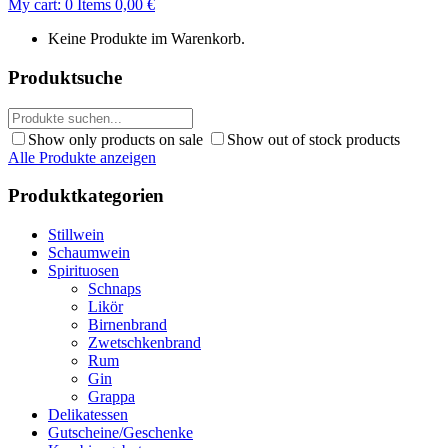
My cart:
0
Items
0,00
€
Keine Produkte im Warenkorb.
Produktsuche
Show only products on sale
Show out of stock products
Alle Produkte anzeigen
Produktkategorien
Stillwein
Schaumwein
Spirituosen
Schnaps
Likör
Birnenbrand
Zwetschkenbrand
Rum
Gin
Grappa
Delikatessen
Gutscheine/Geschenke