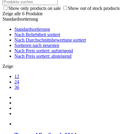
Show only products on sale
Show out of stock products
Zeige alle 6 Produkte
Standardsortierung
Standardsortierung
Nach Beliebtheit sortiert
Nach Durchschnittsbewertung sortiert
Sortieren nach neuesten
Nach Preis sortiert: aufsteigend
Nach Preis sortiert: absteigend
Zeige
12
24
36