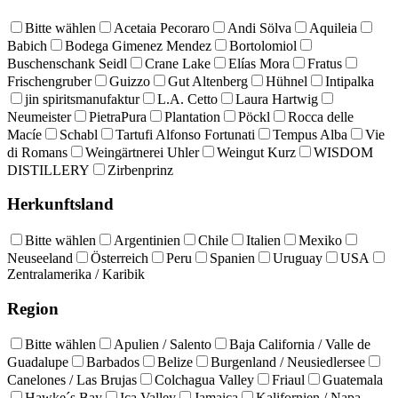
Bitte wählen
Acetaia Pecoraro
Andi Sölva
Aquileia
Babich
Bodega Gimenez Mendez
Bortolomiol
Buschenschank Seidl
Crane Lake
Elías Mora
Fratus
Frischengruber
Guizzo
Gut Altenberg
Hühnel
Intipalka
jin spiritsmanufaktur
L.A. Cetto
Laura Hartwig
Neumeister
PietraPura
Plantation
Pöckl
Rocca delle
Macíe
Schabl
Tartufi Alfonso Fortunati
Tempus Alba
Vie
di Romans
Weingärtnerei Uhler
Weingut Kurz
WISDOM
DISTILLERY
Zirbenprinz
Herkunftsland
Bitte wählen
Argentinien
Chile
Italien
Mexiko
Neuseeland
Österreich
Peru
Spanien
Uruguay
USA
Zentralamerika / Karibik
Region
Bitte wählen
Apulien / Salento
Baja California / Valle de
Guadalupe
Barbados
Belize
Burgenland / Neusiedlersee
Canelones / Las Brujas
Colchagua Valley
Friaul
Guatemala
Hawke´s Bay
Ica Valley
Jamaica
Kalifornien / Napa,