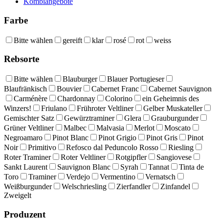
Kombiangebote
Farbe
Bitte wählen
gereift
klar
rosé
rot
weiss
Rebsorte
Bitte wählen
Blauburger
Blauer Portugieser
Blaufränkisch
Bouvier
Cabernet Franc
Cabernet Sauvignon
Carménère
Chardonnay
Colorino
ein Geheimnis des
Winzers!
Friulano
Frühroter Veltliner
Gelber Muskateller
Gemischter Satz
Gewürztraminer
Glera
Grauburgunder
Grüner Veltliner
Malbec
Malvasia
Merlot
Moscato
Negroamaro
Pinot Blanc
Pinot Grigio
Pinot Gris
Pinot
Noir
Primitivo
Refosco dal Peduncolo Rosso
Riesling
Roter Traminer
Roter Veltliner
Rotgipfler
Sangiovese
Sankt Laurent
Sauvignon Blanc
Syrah
Tannat
Tinta de
Toro
Traminer
Verdejo
Vermentino
Vernatsch
Weißburgunder
Welschriesling
Zierfandler
Zinfandel
Zweigelt
Produzent