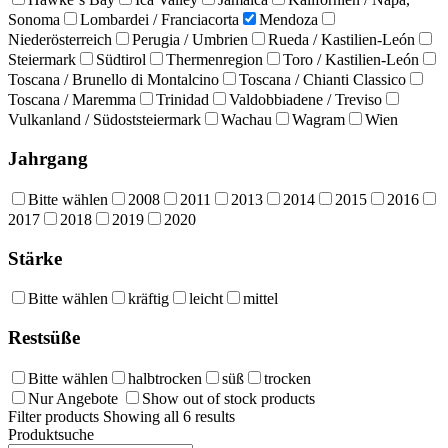
Sonoma
Lombardei / Franciacorta
Mendoza
Niederösterreich
Perugia / Umbrien
Rueda / Kastilien-León
Steiermark
Südtirol
Thermenregion
Toro / Kastilien-León
Toscana / Brunello di Montalcino
Toscana / Chianti Classico
Toscana / Maremma
Trinidad
Valdobbiadene / Treviso
Vulkanland / Südoststeiermark
Wachau
Wagram
Wien
Jahrgang
Bitte wählen
2008
2011
2013
2014
2015
2016
2017
2018
2019
2020
Stärke
Bitte wählen
kräftig
leicht
mittel
Restsüße
Bitte wählen
halbtrocken
süß
trocken
Nur Angebote
Show out of stock products
Filter products
Showing all 6 results
Produktsuche