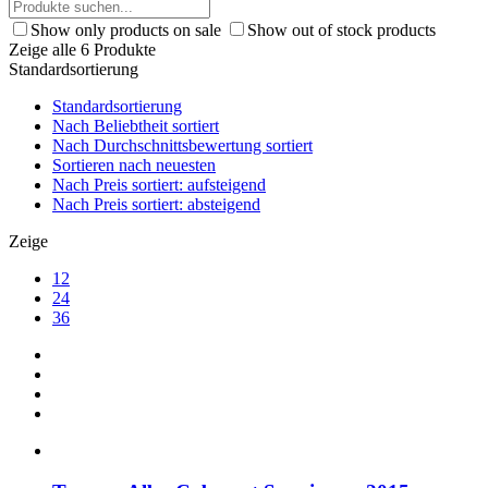
Show only products on sale
Show out of stock products
Zeige alle 6 Produkte
Standardsortierung
Standardsortierung
Nach Beliebtheit sortiert
Nach Durchschnittsbewertung sortiert
Sortieren nach neuesten
Nach Preis sortiert: aufsteigend
Nach Preis sortiert: absteigend
Zeige
12
24
36