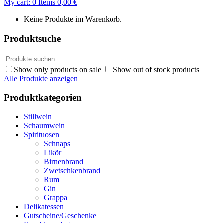
My cart:
0
Items
0,00
€
Keine Produkte im Warenkorb.
Produktsuche
Show only products on sale
Show out of stock products
Alle Produkte anzeigen
Produktkategorien
Stillwein
Schaumwein
Spirituosen
Schnaps
Likör
Birnenbrand
Zwetschkenbrand
Rum
Gin
Grappa
Delikatessen
Gutscheine/Geschenke