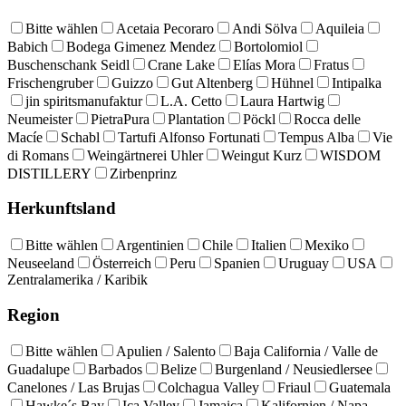
Bitte wählen
Acetaia Pecoraro
Andi Sölva
Aquileia
Babich
Bodega Gimenez Mendez
Bortolomiol
Buschenschank Seidl
Crane Lake
Elías Mora
Fratus
Frischengruber
Guizzo
Gut Altenberg
Hühnel
Intipalka
jin spiritsmanufaktur
L.A. Cetto
Laura Hartwig
Neumeister
PietraPura
Plantation
Pöckl
Rocca delle
Macíe
Schabl
Tartufi Alfonso Fortunati
Tempus Alba
Vie
di Romans
Weingärtnerei Uhler
Weingut Kurz
WISDOM
DISTILLERY
Zirbenprinz
Herkunftsland
Bitte wählen
Argentinien
Chile
Italien
Mexiko
Neuseeland
Österreich
Peru
Spanien
Uruguay
USA
Zentralamerika / Karibik
Region
Bitte wählen
Apulien / Salento
Baja California / Valle de
Guadalupe
Barbados
Belize
Burgenland / Neusiedlersee
Canelones / Las Brujas
Colchagua Valley
Friaul
Guatemala
Hawke´s Bay
Ica Valley
Jamaica
Kalifornien / Napa,