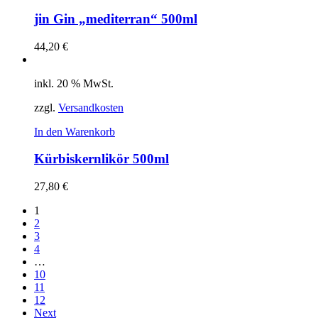
jin Gin „mediterran“ 500ml
44,20
€
inkl. 20 % MwSt.
zzgl.
Versandkosten
In den Warenkorb
Kürbiskernlikör 500ml
27,80
€
1
2
3
4
…
10
11
12
Next