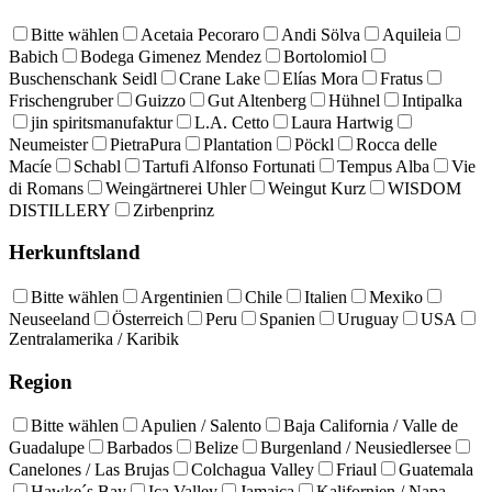
Bitte wählen
Acetaia Pecoraro
Andi Sölva
Aquileia
Babich
Bodega Gimenez Mendez
Bortolomiol
Buschenschank Seidl
Crane Lake
Elías Mora
Fratus
Frischengruber
Guizzo
Gut Altenberg
Hühnel
Intipalka
jin spiritsmanufaktur
L.A. Cetto
Laura Hartwig
Neumeister
PietraPura
Plantation
Pöckl
Rocca delle
Macíe
Schabl
Tartufi Alfonso Fortunati
Tempus Alba
Vie
di Romans
Weingärtnerei Uhler
Weingut Kurz
WISDOM
DISTILLERY
Zirbenprinz
Herkunftsland
Bitte wählen
Argentinien
Chile
Italien
Mexiko
Neuseeland
Österreich
Peru
Spanien
Uruguay
USA
Zentralamerika / Karibik
Region
Bitte wählen
Apulien / Salento
Baja California / Valle de
Guadalupe
Barbados
Belize
Burgenland / Neusiedlersee
Canelones / Las Brujas
Colchagua Valley
Friaul
Guatemala
Hawke´s Bay
Ica Valley
Jamaica
Kalifornien / Napa,