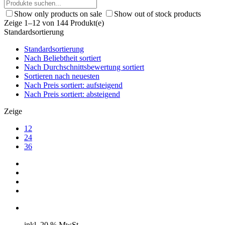
Show only products on sale
Show out of stock products
Zeige 1–12 von 144 Produkt(e)
Standardsortierung
Standardsortierung
Nach Beliebtheit sortiert
Nach Durchschnittsbewertung sortiert
Sortieren nach neuesten
Nach Preis sortiert: aufsteigend
Nach Preis sortiert: absteigend
Zeige
12
24
36
inkl. 20 % MwSt.