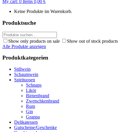
My cart:
0
Items
0,00
€
Keine Produkte im Warenkorb.
Produktsuche
Show only products on sale
Show out of stock products
Alle Produkte anzeigen
Produktkategorien
Stillwein
Schaumwein
Spirituosen
Schnaps
Likör
Birnenbrand
Zwetschkenbrand
Rum
Gin
Grappa
Delikatessen
Gutscheine/Geschenke