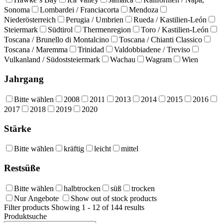
Sonoma
Lombardei / Franciacorta
Mendoza
Niederösterreich
Perugia / Umbrien
Rueda / Kastilien-León
Steiermark
Südtirol
Thermenregion
Toro / Kastilien-León
Toscana / Brunello di Montalcino
Toscana / Chianti Classico
Toscana / Maremma
Trinidad
Valdobbiadene / Treviso
Vulkanland / Südoststeiermark
Wachau
Wagram
Wien
Jahrgang
Bitte wählen
2008
2011
2013
2014
2015
2016
2017
2018
2019
2020
Stärke
Bitte wählen
kräftig
leicht
mittel
Restsüße
Bitte wählen
halbtrocken
süß
trocken
Nur Angebote
Show out of stock products
Filter products
Showing 1 - 12 of 144 results
Produktsuche