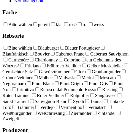
Kombiangebote
Farbe
Bitte wählen
gereift
klar
rosé
rot
weiss
Rebsorte
Bitte wählen
Blauburger
Blauer Portugieser
Blaufränkisch
Bouvier
Cabernet Franc
Cabernet Sauvignon
Carménère
Chardonnay
Colorino
ein Geheimnis des
Winzers!
Friulano
Frühroter Veltliner
Gelber Muskateller
Gemischter Satz
Gewürztraminer
Glera
Grauburgunder
Grüner Veltliner
Malbec
Malvasia
Merlot
Moscato
Negroamaro
Pinot Blanc
Pinot Grigio
Pinot Gris
Pinot
Noir
Primitivo
Refosco dal Peduncolo Rosso
Riesling
Roter Traminer
Roter Veltliner
Rotgipfler
Sangiovese
Sankt Laurent
Sauvignon Blanc
Syrah
Tannat
Tinta de
Toro
Traminer
Verdejo
Vermentino
Vernatsch
Weißburgunder
Welschriesling
Zierfandler
Zinfandel
Zweigelt
Produzent