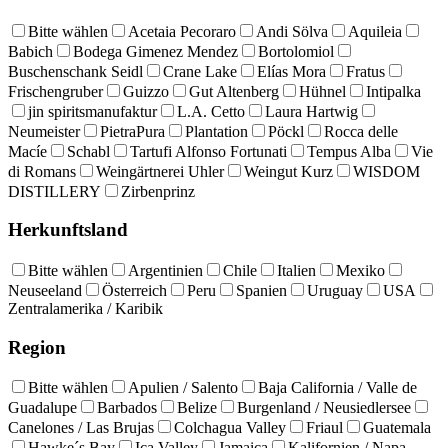
Bitte wählen
Acetaia Pecoraro
Andi Sölva
Aquileia
Babich
Bodega Gimenez Mendez
Bortolomiol
Buschenschank Seidl
Crane Lake
Elías Mora
Fratus
Frischengruber
Guizzo
Gut Altenberg
Hühnel
Intipalka
jin spiritsmanufaktur
L.A. Cetto
Laura Hartwig
Neumeister
PietraPura
Plantation
Pöckl
Rocca delle
Macíe
Schabl
Tartufi Alfonso Fortunati
Tempus Alba
Vie
di Romans
Weingärtnerei Uhler
Weingut Kurz
WISDOM
DISTILLERY
Zirbenprinz
Herkunftsland
Bitte wählen
Argentinien
Chile
Italien
Mexiko
Neuseeland
Österreich
Peru
Spanien
Uruguay
USA
Zentralamerika / Karibik
Region
Bitte wählen
Apulien / Salento
Baja California / Valle de
Guadalupe
Barbados
Belize
Burgenland / Neusiedlersee
Canelones / Las Brujas
Colchagua Valley
Friaul
Guatemala
Hawke´s Bay
Ica Valley
Jamaica
Kalifornien / Napa,