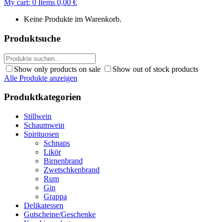
My cart:
0
Items
0,00
€
Keine Produkte im Warenkorb.
Produktsuche
Show only products on sale
Show out of stock products
Alle Produkte anzeigen
Produktkategorien
Stillwein
Schaumwein
Spirituosen
Schnaps
Likör
Birnenbrand
Zwetschkenbrand
Rum
Gin
Grappa
Delikatessen
Gutscheine/Geschenke