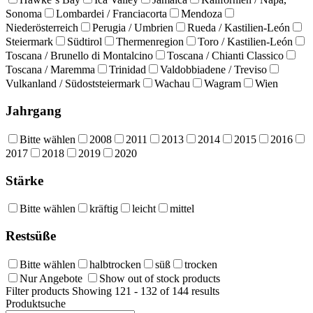
Sonoma
Lombardei / Franciacorta
Mendoza
Niederösterreich
Perugia / Umbrien
Rueda / Kastilien-León
Steiermark
Südtirol
Thermenregion
Toro / Kastilien-León
Toscana / Brunello di Montalcino
Toscana / Chianti Classico
Toscana / Maremma
Trinidad
Valdobbiadene / Treviso
Vulkanland / Südoststeiermark
Wachau
Wagram
Wien
Jahrgang
Bitte wählen
2008
2011
2013
2014
2015
2016
2017
2018
2019
2020
Stärke
Bitte wählen
kräftig
leicht
mittel
Restsüße
Bitte wählen
halbtrocken
süß
trocken
Nur Angebote
Show out of stock products
Filter products
Showing 121 - 132 of 144 results
Produktsuche