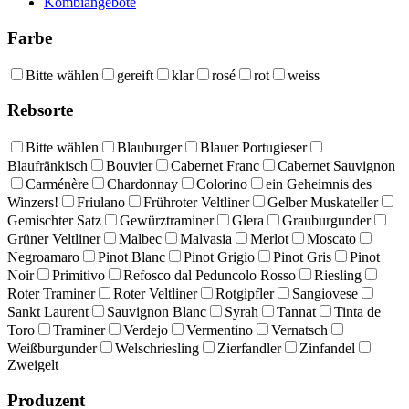
Kombiangebote
Farbe
Bitte wählen
gereift
klar
rosé
rot
weiss
Rebsorte
Bitte wählen
Blauburger
Blauer Portugieser
Blaufränkisch
Bouvier
Cabernet Franc
Cabernet Sauvignon
Carménère
Chardonnay
Colorino
ein Geheimnis des
Winzers!
Friulano
Frühroter Veltliner
Gelber Muskateller
Gemischter Satz
Gewürztraminer
Glera
Grauburgunder
Grüner Veltliner
Malbec
Malvasia
Merlot
Moscato
Negroamaro
Pinot Blanc
Pinot Grigio
Pinot Gris
Pinot
Noir
Primitivo
Refosco dal Peduncolo Rosso
Riesling
Roter Traminer
Roter Veltliner
Rotgipfler
Sangiovese
Sankt Laurent
Sauvignon Blanc
Syrah
Tannat
Tinta de
Toro
Traminer
Verdejo
Vermentino
Vernatsch
Weißburgunder
Welschriesling
Zierfandler
Zinfandel
Zweigelt
Produzent