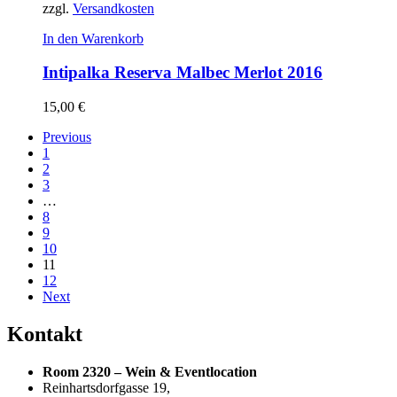
zzgl.
Versandkosten
In den Warenkorb
Intipalka Reserva Malbec Merlot 2016
15,00
€
Previous
1
2
3
…
8
9
10
11
12
Next
Kontakt
Room 2320 – Wein & Eventlocation
Reinhartsdorfgasse 19,