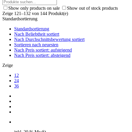
Show only products on sale
Show out of stock products
Zeige 121–132 von 144 Produkt(e)
Standardsortierung
Standardsortierung
Nach Beliebtheit sortiert
Nach Durchschnittsbewertung sortiert
Sortieren nach neuesten
Nach Preis sortiert: aufsteigend
Nach Preis sortiert: absteigend
Zeige
12
24
36
inkl. 20 % MwSt.