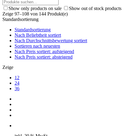
Show only products on sale
Show out of stock products
Zeige 97–108 von 144 Produkt(e)
Standardsortierung
Standardsortierung
Nach Beliebtheit sortiert
Nach Durchschnittsbewertung sortiert
Sortieren nach neuesten
Nach Preis sortiert: aufsteigend
Nach Preis sortiert: absteigend
Zeige
12
24
36
inkl. 20 % MwSt.