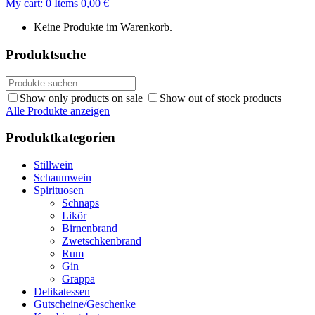
My cart:
0
Items
0,00
€
Keine Produkte im Warenkorb.
Produktsuche
Show only products on sale
Show out of stock products
Alle Produkte anzeigen
Produktkategorien
Stillwein
Schaumwein
Spirituosen
Schnaps
Likör
Birnenbrand
Zwetschkenbrand
Rum
Gin
Grappa
Delikatessen
Gutscheine/Geschenke