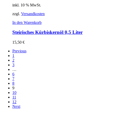
inkl. 10 % MwSt.
zzgl.
Versandkosten
In den Warenkorb
Steirisches Kürbiskernöl 0,5 Liter
15,50
€
Previous
1
2
3
…
6
7
8
9
10
11
12
Next