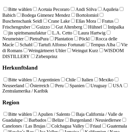
Bitte wählen
Acetaia Pecoraro
Andi Sölva
Aquileia
Babich
Bodega Gimenez Mendez
Bortolomiol
Buschenschank Seidl
Crane Lake
Elías Mora
Fratus
Frischengruber
Guizzo
Gut Altenberg
Hühnel
Intipalka
jin spiritsmanufaktur
L.A. Cetto
Laura Hartwig
Neumeister
PietraPura
Plantation
Pöckl
Rocca delle
Macíe
Schabl
Tartufi Alfonso Fortunati
Tempus Alba
Vie
di Romans
Weingärtnerei Uhler
Weingut Kurz
WISDOM
DISTILLERY
Zirbenprinz
Herkunftsland
Bitte wählen
Argentinien
Chile
Italien
Mexiko
Neuseeland
Österreich
Peru
Spanien
Uruguay
USA
Zentralamerika / Karibik
Region
Bitte wählen
Apulien / Salento
Baja California / Valle de
Guadalupe
Barbados
Belize
Burgenland / Neusiedlersee
Canelones / Las Brujas
Colchagua Valley
Friaul
Guatemala
Hawke´s Bay
Ica Valley
Jamaica
Kalifornien / Napa,