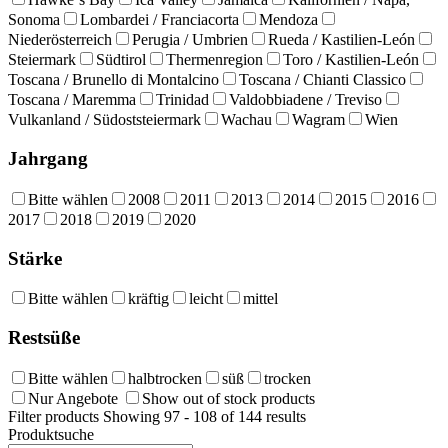
Sonoma
Lombardei / Franciacorta
Mendoza
Niederösterreich
Perugia / Umbrien
Rueda / Kastilien-León
Steiermark
Südtirol
Thermenregion
Toro / Kastilien-León
Toscana / Brunello di Montalcino
Toscana / Chianti Classico
Toscana / Maremma
Trinidad
Valdobbiadene / Treviso
Vulkanland / Südoststeiermark
Wachau
Wagram
Wien
Jahrgang
Bitte wählen
2008
2011
2013
2014
2015
2016
2017
2018
2019
2020
Stärke
Bitte wählen
kräftig
leicht
mittel
Restsüße
Bitte wählen
halbtrocken
süß
trocken
Nur Angebote
Show out of stock products
Filter products
Showing 97 - 108 of 144 results
Produktsuche