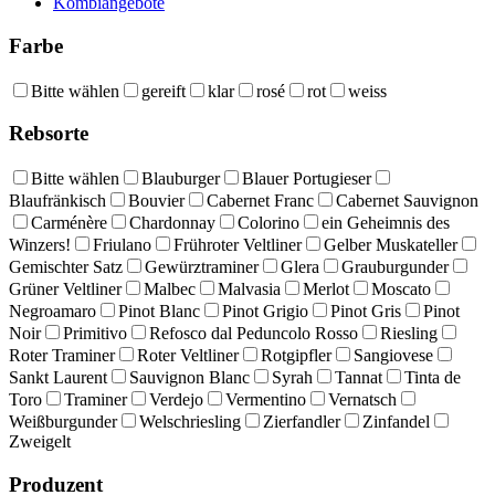
Kombiangebote
Farbe
Bitte wählen
gereift
klar
rosé
rot
weiss
Rebsorte
Bitte wählen
Blauburger
Blauer Portugieser
Blaufränkisch
Bouvier
Cabernet Franc
Cabernet Sauvignon
Carménère
Chardonnay
Colorino
ein Geheimnis des
Winzers!
Friulano
Frühroter Veltliner
Gelber Muskateller
Gemischter Satz
Gewürztraminer
Glera
Grauburgunder
Grüner Veltliner
Malbec
Malvasia
Merlot
Moscato
Negroamaro
Pinot Blanc
Pinot Grigio
Pinot Gris
Pinot
Noir
Primitivo
Refosco dal Peduncolo Rosso
Riesling
Roter Traminer
Roter Veltliner
Rotgipfler
Sangiovese
Sankt Laurent
Sauvignon Blanc
Syrah
Tannat
Tinta de
Toro
Traminer
Verdejo
Vermentino
Vernatsch
Weißburgunder
Welschriesling
Zierfandler
Zinfandel
Zweigelt
Produzent