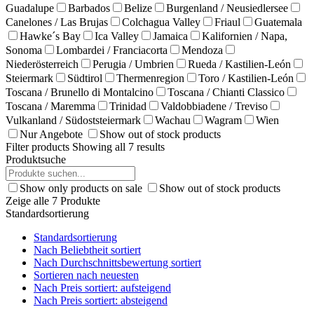
Guadalupe
Barbados
Belize
Burgenland / Neusiedlersee
Canelones / Las Brujas
Colchagua Valley
Friaul
Guatemala
Hawke´s Bay
Ica Valley
Jamaica
Kalifornien / Napa,
Sonoma
Lombardei / Franciacorta
Mendoza
Niederösterreich
Perugia / Umbrien
Rueda / Kastilien-León
Steiermark
Südtirol
Thermenregion
Toro / Kastilien-León
Toscana / Brunello di Montalcino
Toscana / Chianti Classico
Toscana / Maremma
Trinidad
Valdobbiadene / Treviso
Vulkanland / Südoststeiermark
Wachau
Wagram
Wien
Nur Angebote
Show out of stock products
Filter products
Showing all 7 results
Produktsuche
Show only products on sale
Show out of stock products
Zeige alle 7 Produkte
Standardsortierung
Standardsortierung
Nach Beliebtheit sortiert
Nach Durchschnittsbewertung sortiert
Sortieren nach neuesten
Nach Preis sortiert: aufsteigend
Nach Preis sortiert: absteigend