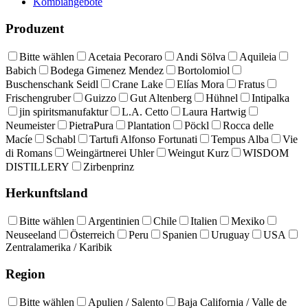
Kombiangebote
Produzent
Bitte wählen
Acetaia Pecoraro
Andi Sölva
Aquileia
Babich
Bodega Gimenez Mendez
Bortolomiol
Buschenschank Seidl
Crane Lake
Elías Mora
Fratus
Frischengruber
Guizzo
Gut Altenberg
Hühnel
Intipalka
jin spiritsmanufaktur
L.A. Cetto
Laura Hartwig
Neumeister
PietraPura
Plantation
Pöckl
Rocca delle
Macíe
Schabl
Tartufi Alfonso Fortunati
Tempus Alba
Vie
di Romans
Weingärtnerei Uhler
Weingut Kurz
WISDOM
DISTILLERY
Zirbenprinz
Herkunftsland
Bitte wählen
Argentinien
Chile
Italien
Mexiko
Neuseeland
Österreich
Peru
Spanien
Uruguay
USA
Zentralamerika / Karibik
Region
Bitte wählen
Apulien / Salento
Baja California / Valle de