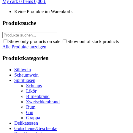
My cart:
0
Items
0,00
€
Keine Produkte im Warenkorb.
Produktsuche
Show only products on sale
Show out of stock products
Alle Produkte anzeigen
Produktkategorien
Stillwein
Schaumwein
Spirituosen
Schnaps
Likör
Birnenbrand
Zwetschkenbrand
Rum
Gin
Grappa
Delikatessen
Gutscheine/Geschenke