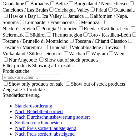
Guadalupe
Barbados
Belize
Burgenland / Neusiedlersee
Canelones / Las Brujas
Colchagua Valley
Friaul
Guatemala
Hawke´s Bay
Ica Valley
Jamaica
Kalifornien / Napa,
Sonoma
Lombardei / Franciacorta
Mendoza
Niederösterreich
Perugia / Umbrien
Rueda / Kastilien-León
Steiermark
Südtirol
Thermenregion
Toro / Kastilien-León
Toscana / Brunello di Montalcino
Toscana / Chianti Classico
Toscana / Maremma
Trinidad
Valdobbiadene / Treviso
Vulkanland / Südoststeiermark
Wachau
Wagram
Wien
Nur Angebote
Show out of stock products
Filter products
Showing all 7 results
Produktsuche
Show only products on sale
Show out of stock products
Zeige alle 7 Produkte
Standardsortierung
Standardsortierung
Nach Beliebtheit sortiert
Nach Durchschnittsbewertung sortiert
Sortieren nach neuesten
Nach Preis sortiert: aufsteigend
Nach Preis sortiert: absteigend