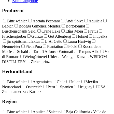
Kombiangebote
Produzent
Bitte wählen
Acetaia Pecoraro
Andi Sölva
Aquileia
Babich
Bodega Gimenez Mendez
Bortolomiol
Buschenschank Seidl
Crane Lake
Elías Mora
Fratus
Frischengruber
Guizzo
Gut Altenberg
Hühnel
Intipalka
jin spiritsmanufaktur
L.A. Cetto
Laura Hartwig
Neumeister
PietraPura
Plantation
Pöckl
Rocca delle
Macíe
Schabl
Tartufi Alfonso Fortunati
Tempus Alba
Vie
di Romans
Weingärtnerei Uhler
Weingut Kurz
WISDOM
DISTILLERY
Zirbenprinz
Herkunftsland
Bitte wählen
Argentinien
Chile
Italien
Mexiko
Neuseeland
Österreich
Peru
Spanien
Uruguay
USA
Zentralamerika / Karibik
Region
Bitte wählen
Apulien / Salento
Baja California / Valle de