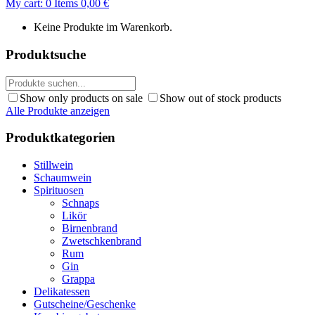
My cart:
0
Items
0,00
€
Keine Produkte im Warenkorb.
Produktsuche
Show only products on sale
Show out of stock products
Alle Produkte anzeigen
Produktkategorien
Stillwein
Schaumwein
Spirituosen
Schnaps
Likör
Birnenbrand
Zwetschkenbrand
Rum
Gin
Grappa
Delikatessen
Gutscheine/Geschenke