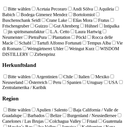
Bitte wählen
Acetaia Pecoraro
Andi Sölva
Aquileia
Babich
Bodega Gimenez Mendez
Bortolomiol
Buschenschank Seidl
Crane Lake
Elías Mora
Fratus
Frischengruber
Guizzo
Gut Altenberg
Hühnel
Intipalka
jin spiritsmanufaktur
L.A. Cetto
Laura Hartwig
Neumeister
PietraPura
Plantation
Pöckl
Rocca delle
Macíe
Schabl
Tartufi Alfonso Fortunati
Tempus Alba
Vie
di Romans
Weingärtnerei Uhler
Weingut Kurz
WISDOM
DISTILLERY
Zirbenprinz
Herkunftsland
Bitte wählen
Argentinien
Chile
Italien
Mexiko
Neuseeland
Österreich
Peru
Spanien
Uruguay
USA
Zentralamerika / Karibik
Region
Bitte wählen
Apulien / Salento
Baja California / Valle de
Guadalupe
Barbados
Belize
Burgenland / Neusiedlersee
Canelones / Las Brujas
Colchagua Valley
Friaul
Guatemala
Hawke´s Bay
Ica Valley
Jamaica
Kalifornien / Napa,