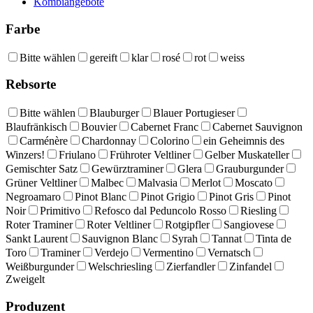
Kombiangebote
Farbe
Bitte wählen
gereift
klar
rosé
rot
weiss
Rebsorte
Bitte wählen
Blauburger
Blauer Portugieser
Blaufränkisch
Bouvier
Cabernet Franc
Cabernet Sauvignon
Carménère
Chardonnay
Colorino
ein Geheimnis des
Winzers!
Friulano
Frühroter Veltliner
Gelber Muskateller
Gemischter Satz
Gewürztraminer
Glera
Grauburgunder
Grüner Veltliner
Malbec
Malvasia
Merlot
Moscato
Negroamaro
Pinot Blanc
Pinot Grigio
Pinot Gris
Pinot
Noir
Primitivo
Refosco dal Peduncolo Rosso
Riesling
Roter Traminer
Roter Veltliner
Rotgipfler
Sangiovese
Sankt Laurent
Sauvignon Blanc
Syrah
Tannat
Tinta de
Toro
Traminer
Verdejo
Vermentino
Vernatsch
Weißburgunder
Welschriesling
Zierfandler
Zinfandel
Zweigelt
Produzent