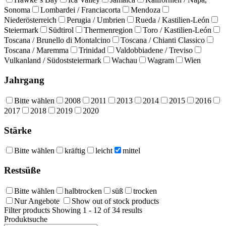
Sonoma
Lombardei / Franciacorta
Mendoza
Niederösterreich
Perugia / Umbrien
Rueda / Kastilien-León
Steiermark
Südtirol
Thermenregion
Toro / Kastilien-León
Toscana / Brunello di Montalcino
Toscana / Chianti Classico
Toscana / Maremma
Trinidad
Valdobbiadene / Treviso
Vulkanland / Südoststeiermark
Wachau
Wagram
Wien
Jahrgang
Bitte wählen
2008
2011
2013
2014
2015
2016
2017
2018
2019
2020
Stärke
Bitte wählen
kräftig
leicht
mittel
Restsüße
Bitte wählen
halbtrocken
süß
trocken
Nur Angebote
Show out of stock products
Filter products
Showing 1 - 12 of 34 results
Produktsuche