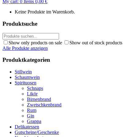
My cart:
0
Items
0,00
€
Keine Produkte im Warenkorb.
Produktsuche
Show only products on sale
Show out of stock products
Alle Produkte anzeigen
Produktkategorien
Stillwein
Schaumwein
Spirituosen
Schnaps
Likör
Birnenbrand
Zwetschkenbrand
Rum
Gin
Grappa
Delikatessen
Gutscheine/Geschenke