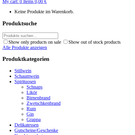
My cart:
0
Items
0,00
€
Keine Produkte im Warenkorb.
Produktsuche
Show only products on sale
Show out of stock products
Alle Produkte anzeigen
Produktkategorien
Stillwein
Schaumwein
Spirituosen
Schnaps
Likör
Birnenbrand
Zwetschkenbrand
Rum
Gin
Grappa
Delikatessen
Gutscheine/Geschenke