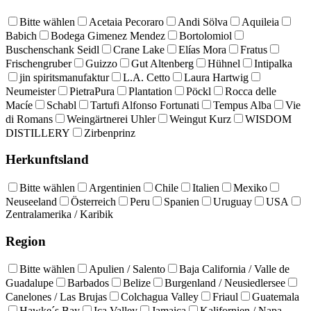
Bitte wählen
Acetaia Pecoraro
Andi Sölva
Aquileia
Babich
Bodega Gimenez Mendez
Bortolomiol
Buschenschank Seidl
Crane Lake
Elías Mora
Fratus
Frischengruber
Guizzo
Gut Altenberg
Hühnel
Intipalka
jin spiritsmanufaktur
L.A. Cetto
Laura Hartwig
Neumeister
PietraPura
Plantation
Pöckl
Rocca delle
Macíe
Schabl
Tartufi Alfonso Fortunati
Tempus Alba
Vie
di Romans
Weingärtnerei Uhler
Weingut Kurz
WISDOM
DISTILLERY
Zirbenprinz
Herkunftsland
Bitte wählen
Argentinien
Chile
Italien
Mexiko
Neuseeland
Österreich
Peru
Spanien
Uruguay
USA
Zentralamerika / Karibik
Region
Bitte wählen
Apulien / Salento
Baja California / Valle de
Guadalupe
Barbados
Belize
Burgenland / Neusiedlersee
Canelones / Las Brujas
Colchagua Valley
Friaul
Guatemala
Hawke´s Bay
Ica Valley
Jamaica
Kalifornien / Napa,