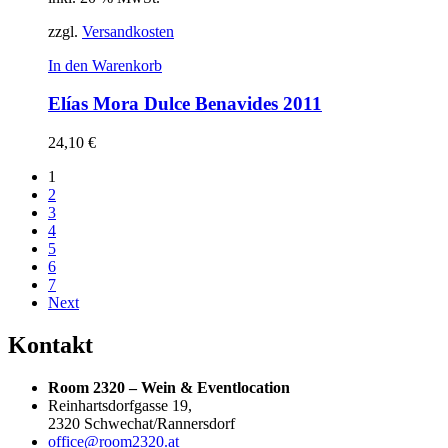
zzgl.
Versandkosten
In den Warenkorb
Elías Mora Dulce Benavides 2011
24,10
€
1
2
3
4
5
6
7
Next
Kontakt
Room 2320 – Wein & Eventlocation
Reinhartsdorfgasse 19,
2320 Schwechat/Rannersdorf
office@room2320.at