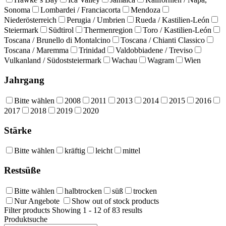
Sonoma
Lombardei / Franciacorta
Mendoza
Niederösterreich
Perugia / Umbrien
Rueda / Kastilien-León
Steiermark
Südtirol
Thermenregion
Toro / Kastilien-León
Toscana / Brunello di Montalcino
Toscana / Chianti Classico
Toscana / Maremma
Trinidad
Valdobbiadene / Treviso
Vulkanland / Südoststeiermark
Wachau
Wagram
Wien
Jahrgang
Bitte wählen
2008
2011
2013
2014
2015
2016
2017
2018
2019
2020
Stärke
Bitte wählen
kräftig
leicht
mittel
Restsüße
Bitte wählen
halbtrocken
süß
trocken
Nur Angebote
Show out of stock products
Filter products
Showing 1 - 12 of 83 results
Produktsuche