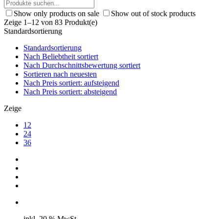
Show only products on sale
Show out of stock products
Zeige 1–12 von 83 Produkt(e)
Standardsortierung
Standardsortierung
Nach Beliebtheit sortiert
Nach Durchschnittsbewertung sortiert
Sortieren nach neuesten
Nach Preis sortiert: aufsteigend
Nach Preis sortiert: absteigend
Zeige
12
24
36
inkl. 20 % MwSt.