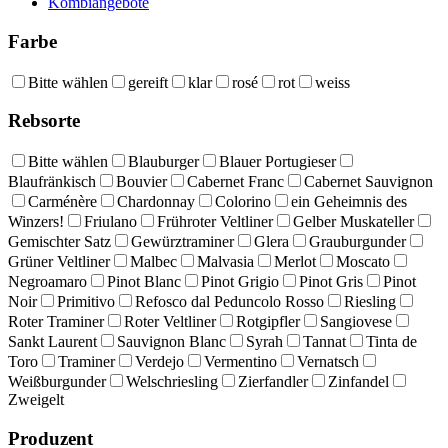
Kombiangebote
Farbe
Bitte wählen
gereift
klar
rosé
rot
weiss
Rebsorte
Bitte wählen
Blauburger
Blauer Portugieser
Blaufränkisch
Bouvier
Cabernet Franc
Cabernet Sauvignon
Carménère
Chardonnay
Colorino
ein Geheimnis des
Winzers!
Friulano
Frühroter Veltliner
Gelber Muskateller
Gemischter Satz
Gewürztraminer
Glera
Grauburgunder
Grüner Veltliner
Malbec
Malvasia
Merlot
Moscato
Negroamaro
Pinot Blanc
Pinot Grigio
Pinot Gris
Pinot
Noir
Primitivo
Refosco dal Peduncolo Rosso
Riesling
Roter Traminer
Roter Veltliner
Rotgipfler
Sangiovese
Sankt Laurent
Sauvignon Blanc
Syrah
Tannat
Tinta de
Toro
Traminer
Verdejo
Vermentino
Vernatsch
Weißburgunder
Welschriesling
Zierfandler
Zinfandel
Zweigelt
Produzent