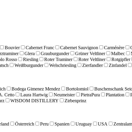
Bouvier
Cabernet Franc
Cabernet Sauvignon
Carménère
ztraminer
Glera
Grauburgunder
Grüner Veltliner
Malbec
olo Rosso
Riesling
Roter Traminer
Roter Veltliner
Rotgipfler
atsch
Weißburgunder
Welschriesling
Zierfandler
Zinfandel
ich
Bodega Gimenez Mendez
Bortolomiol
Buschenschank Seid
A. Cetto
Laura Hartwig
Neumeister
PietraPura
Plantation
urz
WISDOM DISTILLERY
Zirbenprinz
eland
Österreich
Peru
Spanien
Uruguay
USA
Zentralam