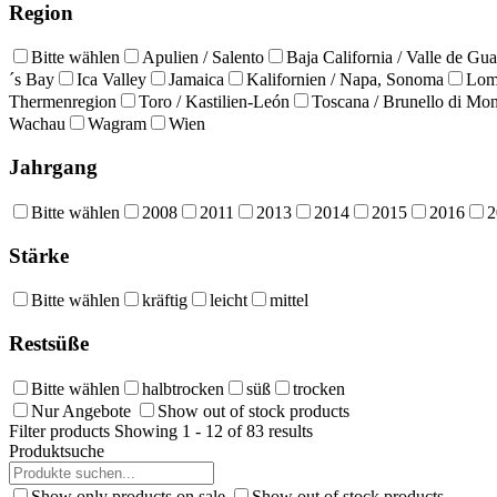
Region
Bitte wählen
Apulien / Salento
Baja California / Valle de Gu
´s Bay
Ica Valley
Jamaica
Kalifornien / Napa, Sonoma
Lomb
Thermenregion
Toro / Kastilien-León
Toscana / Brunello di Mon
Wachau
Wagram
Wien
Jahrgang
Bitte wählen
2008
2011
2013
2014
2015
2016
2
Stärke
Bitte wählen
kräftig
leicht
mittel
Restsüße
Bitte wählen
halbtrocken
süß
trocken
Nur Angebote
Show out of stock products
Filter products
Showing 1 - 12 of 83 results
Produktsuche
Show only products on sale
Show out of stock products