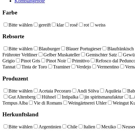
Kombiangebote
Farbe
Bitte wählen
gereift
klar
rosé
rot
weiss
Rebsorte
Bitte wählen
Blauburger
Blauer Portugieser
Blaufränkisch
Frühroter Veltliner
Gelber Muskateller
Gemischter Satz
Gewür
Grigio
Pinot Gris
Pinot Noir
Primitivo
Refosco dal Pedunc
Tannat
Tinta de Toro
Traminer
Verdejo
Vermentino
Vern
Produzent
Bitte wählen
Acetaia Pecoraro
Andi Sölva
Aquileia
Bab
Gut Altenberg
Hühnel
Intipalka
jin spiritsmanufaktur
L.
Tempus Alba
Vie di Romans
Weingärtnerei Uhler
Weingut K
Herkunftsland
Bitte wählen
Argentinien
Chile
Italien
Mexiko
Neuse