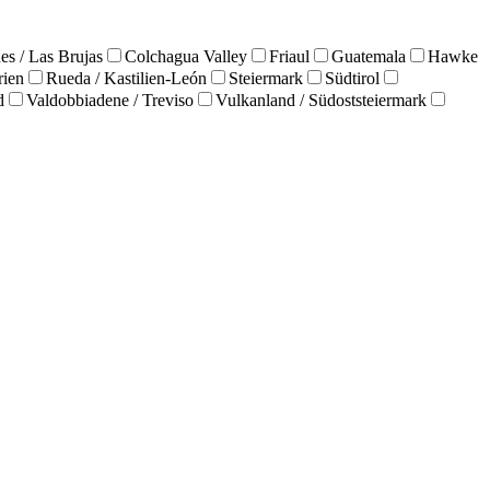
es / Las Brujas
Colchagua Valley
Friaul
Guatemala
Hawke
rien
Rueda / Kastilien-León
Steiermark
Südtirol
d
Valdobbiadene / Treviso
Vulkanland / Südoststeiermark