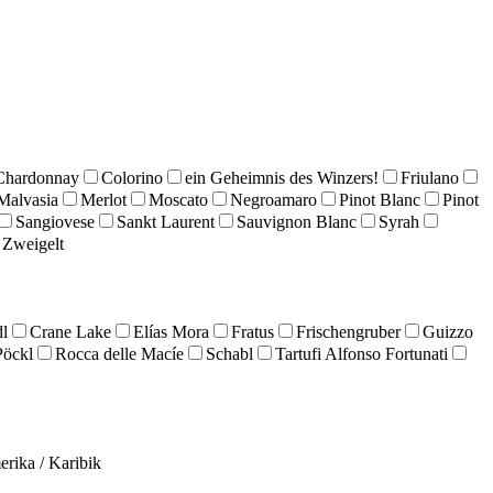
Chardonnay
Colorino
ein Geheimnis des Winzers!
Friulano
Malvasia
Merlot
Moscato
Negroamaro
Pinot Blanc
Pinot
Sangiovese
Sankt Laurent
Sauvignon Blanc
Syrah
Zweigelt
l
Crane Lake
Elías Mora
Fratus
Frischengruber
Guizzo
Pöckl
Rocca delle Macíe
Schabl
Tartufi Alfonso Fortunati
erika / Karibik