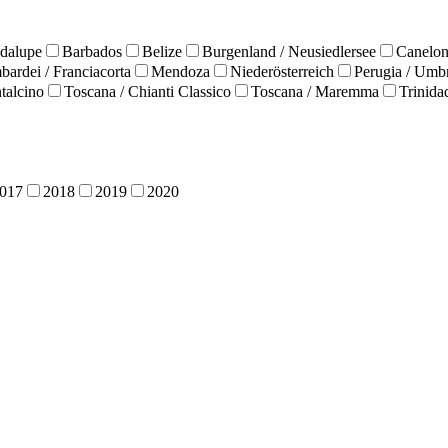
adalupe
Barbados
Belize
Burgenland / Neusiedlersee
Canelon
ardei / Franciacorta
Mendoza
Niederösterreich
Perugia / Umb
talcino
Toscana / Chianti Classico
Toscana / Maremma
Trinida
017
2018
2019
2020