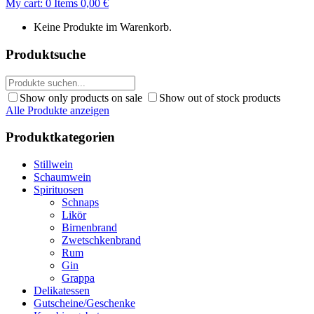
My cart:
0
Items
0,00
€
Keine Produkte im Warenkorb.
Produktsuche
Show only products on sale
Show out of stock products
Alle Produkte anzeigen
Produktkategorien
Stillwein
Schaumwein
Spirituosen
Schnaps
Likör
Birnenbrand
Zwetschkenbrand
Rum
Gin
Grappa
Delikatessen
Gutscheine/Geschenke