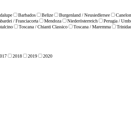
adalupe
Barbados
Belize
Burgenland / Neusiedlersee
Canelon
ardei / Franciacorta
Mendoza
Niederösterreich
Perugia / Umb
talcino
Toscana / Chianti Classico
Toscana / Maremma
Trinida
017
2018
2019
2020