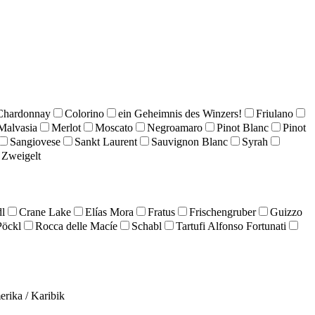
Chardonnay
Colorino
ein Geheimnis des Winzers!
Friulano
Malvasia
Merlot
Moscato
Negroamaro
Pinot Blanc
Pinot
Sangiovese
Sankt Laurent
Sauvignon Blanc
Syrah
Zweigelt
l
Crane Lake
Elías Mora
Fratus
Frischengruber
Guizzo
Pöckl
Rocca delle Macíe
Schabl
Tartufi Alfonso Fortunati
erika / Karibik