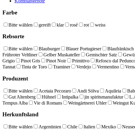
Kombiangebote
Farbe
Bitte wählen
gereift
klar
rosé
rot
weiss
Rebsorte
Bitte wählen
Blauburger
Blauer Portugieser
Blaufränkisch
Frühroter Veltliner
Gelber Muskateller
Gemischter Satz
Gewür
Grigio
Pinot Gris
Pinot Noir
Primitivo
Refosco dal Pedunc
Tannat
Tinta de Toro
Traminer
Verdejo
Vermentino
Vern
Produzent
Bitte wählen
Acetaia Pecoraro
Andi Sölva
Aquileia
Bab
Gut Altenberg
Hühnel
Intipalka
jin spiritsmanufaktur
L.
Tempus Alba
Vie di Romans
Weingärtnerei Uhler
Weingut K
Herkunftsland
Bitte wählen
Argentinien
Chile
Italien
Mexiko
Neuse