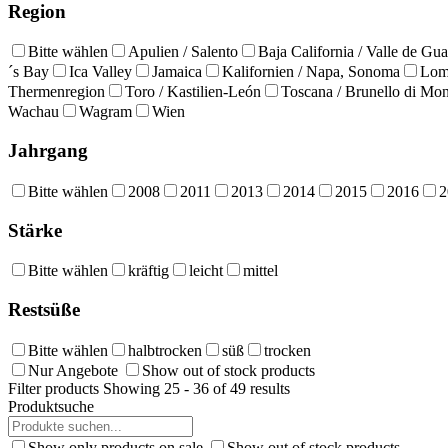
Region
Bitte wählen
Apulien / Salento
Baja California / Valle de Gu
´s Bay
Ica Valley
Jamaica
Kalifornien / Napa, Sonoma
Lomb
Thermenregion
Toro / Kastilien-León
Toscana / Brunello di Mon
Wachau
Wagram
Wien
Jahrgang
Bitte wählen
2008
2011
2013
2014
2015
2016
2
Stärke
Bitte wählen
kräftig
leicht
mittel
Restsüße
Bitte wählen
halbtrocken
süß
trocken
Nur Angebote
Show out of stock products
Filter products
Showing 25 - 36 of 49 results
Produktsuche
Show only products on sale
Show out of stock products