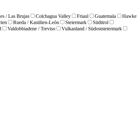
es / Las Brujas
Colchagua Valley
Friaul
Guatemala
Hawke
rien
Rueda / Kastilien-León
Steiermark
Südtirol
d
Valdobbiadene / Treviso
Vulkanland / Südoststeiermark