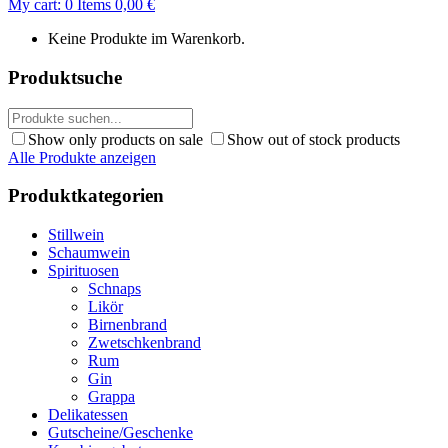
My cart:
0
Items
0,00
€
Keine Produkte im Warenkorb.
Produktsuche
Show only products on sale
Show out of stock products
Alle Produkte anzeigen
Produktkategorien
Stillwein
Schaumwein
Spirituosen
Schnaps
Likör
Birnenbrand
Zwetschkenbrand
Rum
Gin
Grappa
Delikatessen
Gutscheine/Geschenke