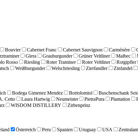
Bouvier
Cabernet Franc
Cabernet Sauvignon
Carménère
ztraminer
Glera
Grauburgunder
Grüner Veltliner
Malbec
olo Rosso
Riesling
Roter Traminer
Roter Veltliner
Rotgipfler
atsch
Weißburgunder
Welschriesling
Zierfandler
Zinfandel
ich
Bodega Gimenez Mendez
Bortolomiol
Buschenschank Seid
A. Cetto
Laura Hartwig
Neumeister
PietraPura
Plantation
urz
WISDOM DISTILLERY
Zirbenprinz
eland
Österreich
Peru
Spanien
Uruguay
USA
Zentralam